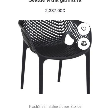
Seattle vrtna garnitura
2,337.00
€
,
Plastične i metalne stolice
Stolice