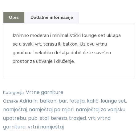
Opis
Dodatne informacije
Iznimno moderan i minimalistički lounge set uklapa
se u svaki vrt, terasu ili balkon. Uz ovu vrtnu
garnituru i nekoliko detalja dobit ćete savršen
prostor za uživanje i druženje.
Vrtne garniture
Kategorija:
Adria In
balkon
bar
fotelja
kafić
lounge set
Oznake
,
,
,
,
,
,
namještaj
namještaj po mjeri
namještaj za vanjsku
,
,
upotrebu
pub
stol
teresa
trosjed
vrt
vrtna
,
,
,
,
,
,
garnitura
vrtni namještaj
,