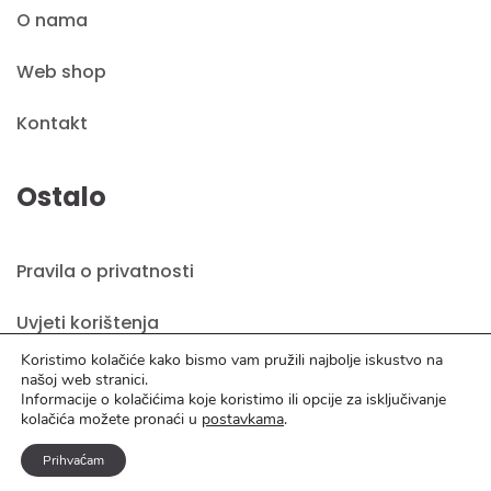
O nama
Web shop
Kontakt
Ostalo
Pravila o privatnosti
Uvjeti korištenja
Koristimo kolačiće kako bismo vam pružili najbolje iskustvo na
našoj web stranici.
Informacije o kolačićima koje koristimo ili opcije za isključivanje
kolačića možete pronaći u
postavkama
.
© 2026 ADRIA IN | Sva prava pridržava
Izrada web stranica
A-Design
Prihvaćam