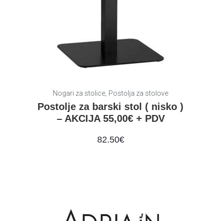
,
Nogari za stolice
‎‎‎‏‏‎Postolja za stolove
Postolje za barski stol ( nisko )
– AKCIJA 55,00€ + PDV
82.50
€