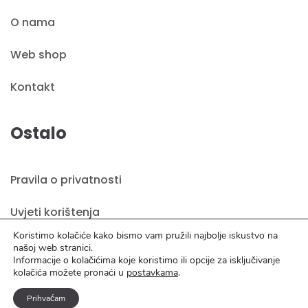
O nama
Web shop
Kontakt
Ostalo
Pravila o privatnosti
Uvjeti korištenja
Koristimo kolačiće kako bismo vam pružili najbolje iskustvo na
našoj web stranici.
Informacije o kolačićima koje koristimo ili opcije za isključivanje
kolačića možete pronaći u
postavkama
.
© 2026 ADRIA IN | Sva prava pridržava
Izrada web stranica
A-Design
Prihvaćam