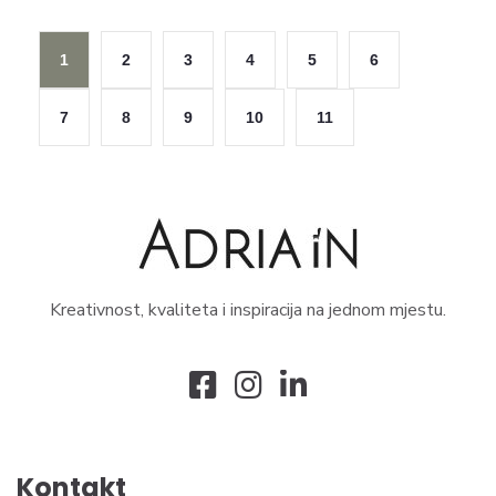
1
2
3
4
5
6
7
8
9
10
11
Kreativnost, kvaliteta i inspiracija na jednom mjestu.
Kontakt