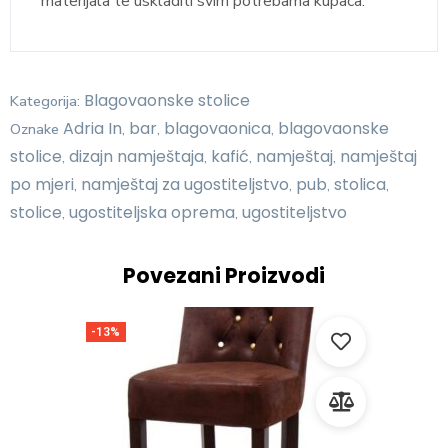
materijala te uskladiti svim potrebama kupaca.
Blagovaonske stolice
Kategorija:
Adria In
bar
blagovaonica
blagovaonske
Oznake
,
,
,
stolice
dizajn namještaja
kafić
namještaj
namještaj
,
,
,
,
po mjeri
namještaj za ugostiteljstvo
pub
stolica
,
,
,
,
stolice
ugostiteljska oprema
ugostiteljstvo
,
,
Povezani Proizvodi
-13%