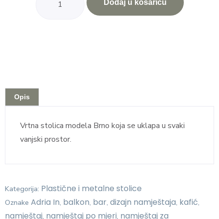
Dodaj u košaricu
Opis
Vrtna stolica modela Brno koja se uklapa u svaki
vanjski prostor.
Plastične i metalne stolice
Kategorija:
Adria In
balkon
bar
dizajn namještaja
kafić
Oznake
,
,
,
,
,
namještaj
namještaj po mjeri
namještaj za
,
,