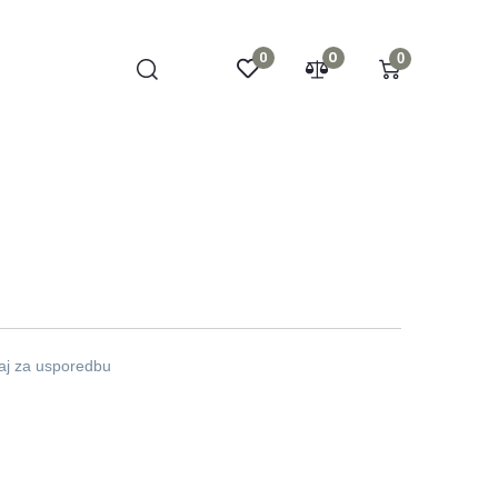
0
0
0
aj za usporedbu