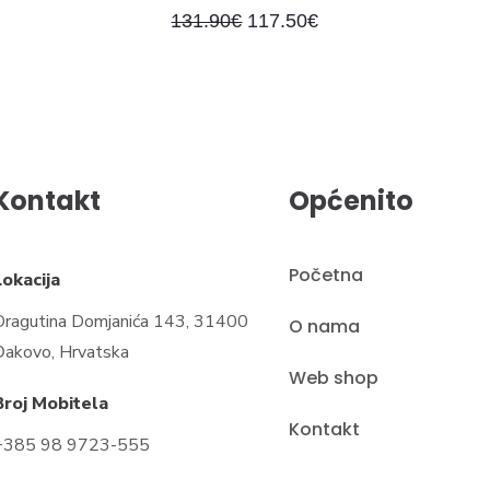
131.90
€
117.50
€
Kontakt
Općenito
Početna
Lokacija
Dragutina Domjanića 143, 31400
O nama
Đakovo, Hrvatska
Web shop
Broj Mobitela
Kontakt
+385 98 9723-555