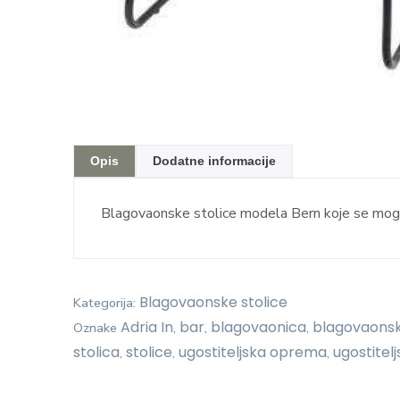
Opis
Dodatne informacije
Blagovaonske stolice modela Bern koje se mogu 
Blagovaonske stolice
Kategorija:
Adria In
bar
blagovaonica
blagovaonsk
Oznake
,
,
,
stolica
stolice
ugostiteljska oprema
ugostitelj
,
,
,