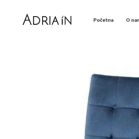
Početna
O na