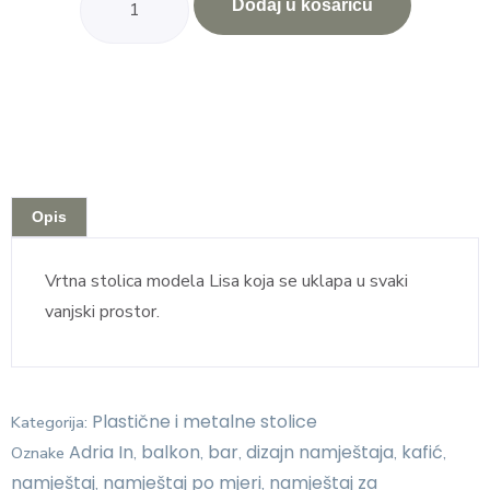
Dodaj u košaricu
Opis
Vrtna stolica modela Lisa koja se uklapa u svaki
vanjski prostor.
Plastične i metalne stolice
Kategorija:
Adria In
balkon
bar
dizajn namještaja
kafić
Oznake
,
,
,
,
,
namještaj
namještaj po mjeri
namještaj za
,
,