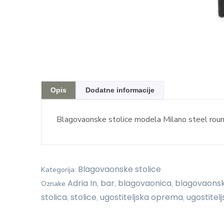
Opis
Dodatne informacije
Blagovaonske stolice modela Milano steel round
Blagovaonske stolice
Kategorija:
Adria In
bar
blagovaonica
blagovaonsk
Oznake
,
,
,
stolica
stolice
ugostiteljska oprema
ugostitelj
,
,
,