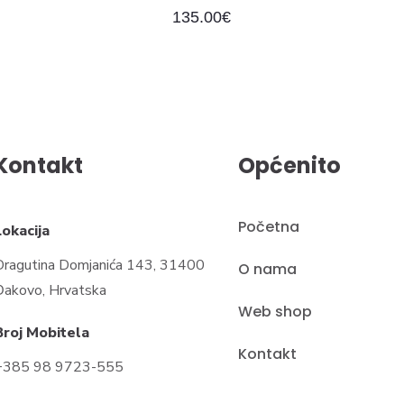
135.00
€
Kontakt
Općenito
Početna
Lokacija
Dragutina Domjanića 143, 31400
O nama
Đakovo, Hrvatska
Web shop
Broj Mobitela
Kontakt
+385 98 9723-555