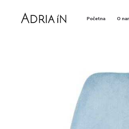
Početna
O na