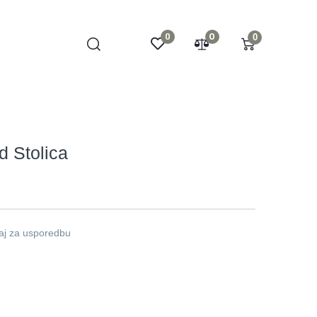
0
0
0
d Stolica
aj za usporedbu