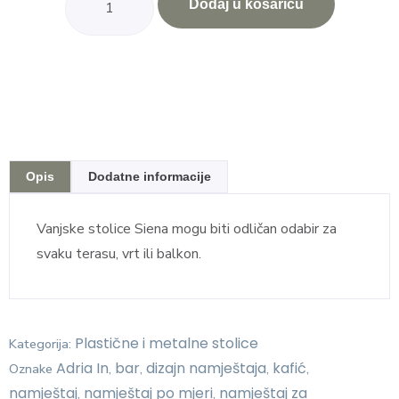
Dodaj u košaricu
Opis
Dodatne informacije
Vanjske stolice Siena mogu biti odličan odabir za
svaku terasu, vrt ili balkon.
Plastične i metalne stolice
Kategorija:
Adria In
bar
dizajn namještaja
kafić
Oznake
,
,
,
,
namještaj
namještaj po mjeri
namještaj za
,
,