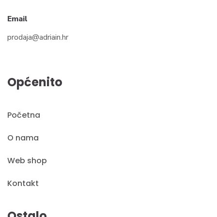
Email
prodaja@adriain.hr
Općenito
Početna
O nama
Web shop
Kontakt
Ostalo