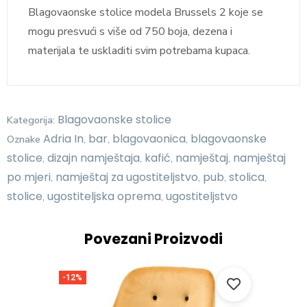
Blagovaonske stolice modela Brussels 2 koje se
mogu presvući s više od 750 boja, dezena i
materijala te uskladiti svim potrebama kupaca.
Blagovaonske stolice
Kategorija:
Adria In
bar
blagovaonica
blagovaonske
Oznake
,
,
,
stolice
dizajn namještaja
kafić
namještaj
namještaj
,
,
,
,
po mjeri
namještaj za ugostiteljstvo
pub
stolica
,
,
,
,
stolice
ugostiteljska oprema
ugostiteljstvo
,
,
Povezani Proizvodi
-12%